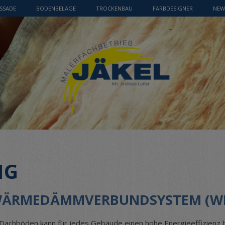
SSADE
BODENBELÄGE
TROCKENBAU
FARBDESIGNER
NEW
NG
 WÄRMEDÄMMVERBUNDSYSTEM (W
Dachböden kann für jedes Gebäude einen hohe Energieeffizienz be