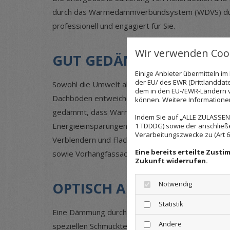
durch das Wärmedämmverbundsystem (WDVS) durchf
professionell und engagiert für Sie.
Wir verwenden Cook
GUT GEDÄMMT IST GUT G
Einige Anbieter übermitteln 
der EU/ des EWR (Drittlanddate
Sowohl die Umwelt als auch Ihr Budget profitier
dem in den EU-/EWR-Ländern ve
Dachböden entweichen. Hier kann jedoch durch Sa
können. Weitere Informationen 
gedämmt, dass Wärme nur noch zu einem möglichst 
Indem Sie auf „ALLE ZULASSEN"
Energieeinsparungen sorgen. Die energetische Sa
1 TDDDG) sowie der anschließ
Verarbeitungszwecke zu (Art 6 A
Verblendern und Flachverblendern ergänzt. Sie kön
Eine bereits erteilte Zust
sowie Vorhangfassaden gefertigt.
Zukunft widerrufen.
OPTISCH ANSPRECHEND G
Notwendig
Statistik
Eine Dämmung durch das Wärmedämmverbundsystem
Andere
speziellen Schmucktechniken für das Haus. So wer