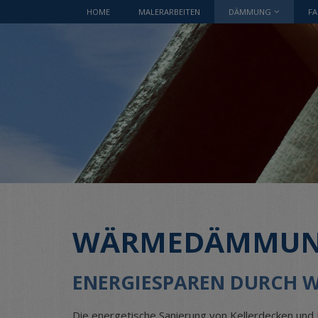
HOME
MALERARBEITEN
DÄMMUNG
FA
WÄRMEDÄMMU
ENERGIESPAREN DURCH
Die energetische Sanierung von Kellerdecken und 