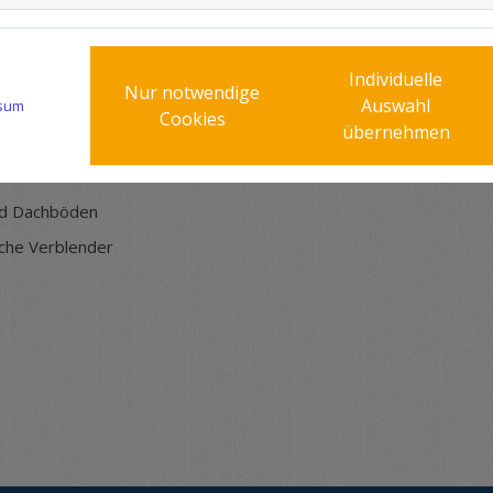
ik und umweltfreundlicher Dämmtechnik für Ihr Gebäude. Ob pri
n sowie Dämmarbeiten auf hohem Niveau umsetzen.
Individuelle
Nur notwendige
Auswahl
sum
Cookies
übernehmen
nd Dachböden
che Verblender