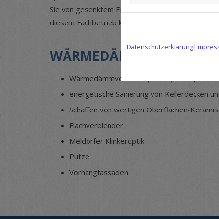
Sie von gesenktem Energieverbrauch, schöner Opt
diesem Fachbetrieb können Sie Ihre Sarnierunge
Datenschutzerklärung
|
Impres
WÄRMEDÄMMARBEITEN
Wärmedämmverbundsystem (WDVS)
energetische Sanierung von Kellerdecken u
Schaffen von wertigen Oberflächen◦Keramis
Flachverblender
Meldorfer Klinkeroptik
Putze
Vorhangfassaden