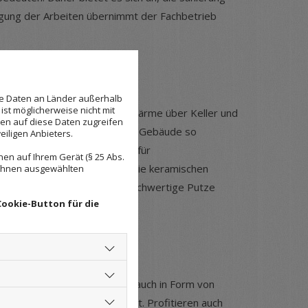
gung der Arbeiten übernimmt der Fachbetrieb
se Daten an Länder außerhalb
ist möglicherweise nicht mit
älteren Gebäuden kann viel Wärme über Keller und
den auf diese Daten zugreifen
e Wärmedämmarbeiten wird das Gebäude so
eiligen Anbieters.
ten senken und gleichzeitig für
en auf Ihrem Gerät (§ 25 Abs.
n von wertigen Oberflächen wie keramischen
 Ihnen ausgewählten
halten hier vom Fachbetrieb hochwertige Putze
Cookie-Button für die
 Dachböden angeboten, als auch in Form von
der Wandgestaltung umgesetzt. Profitieren auch