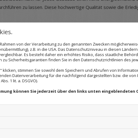
ühren zu lassen. Diese hochwertige Qualität sowie die Erledi
ies.
ESPART
im Rahmen von der Verarbeitung zu den genannten Zwecken möglicherwei
nübermittlung), z.B. in die USA. Das Datenschutzniveau in diesen Ländern 
en von einer guten Wärmedämmung der Immobilie. Besonders bei 
rgleichbar. Es besteht daher ein erhöhtes Risiko, dass staatliche Behör
nierungsarbeiten für Abhilfe gesorgt werden. Durch qualitativ
zu Sicherheitsgarantien finden Sie in den Datenschutzrichtlinien des jew
geringen Teil entweichen kann. Dies kann zum Einen die Heizkos
 klicken, stimmen Sie sowohl dem Speichern und Abrufen von Information
nierung von Kellerdecken und Dachböden wird durch das Schaffe
enden Datenverarbeitung für die nachfolgend dargestellten bzw. die von
bs. 1 lit. a. DSGVO).
nen sich auch für die Meldorfer Klinkeroptik entscheiden und er
immung können Sie jederzeit über den links unten eingeblendeten 
ESTALTEN LASSEN
 (WDVS) wird sowohl für die Sarnierung von Kellerdecken und
den durch Lasuren und spezielle Farben individuelle Wünsche in 