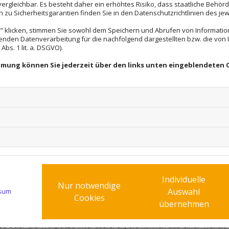
rgleichbar. Es besteht daher ein erhöhtes Risiko, dass staatliche Behör
ir machen aus Ihren Wänden buchstäblich Schmuckstücke. Hier ko
zu Sicherheitsgarantien finden Sie in den Datenschutzrichtlinien des jew
haben. Lassen Sie sich zunächst beraten, wenn diese Art der Wand
 klicken, stimmen Sie sowohl dem Speichern und Abrufen von Information
enden Datenverarbeitung für die nachfolgend dargestellten bzw. die von
s es auch für Sie eine interessante und originelle Lösung gibt.
bs. 1 lit. a. DSGVO).
immung können Sie jederzeit über den links unten eingeblendeten 
N - DURCH SCHMUCKTECHNIKEN
interessante Effekte und, wenn man so will, für Tiefe. Das ist i
dass sie die Wände eher dreidimensional wirken lassen, ihnen abe
ben oder Spachteltechniken angeboten, die für überraschende Er
, dank der Wischtechnik ist dies ein Leichtes!
RGEN FÜR ERSTAUNLICHE EFFEKT
Individuelle
Nur notwendige
Auswahl
sum
Cookies
 oder auch gezielte Tupftechniken oder Spachteltechniken wirken 
übernehmen
n Kunstwerke, die sich ideal als Hintergrund für Regale oder Bild
oder die Wollputze interessieren, Sie können aus einer Vielfalt