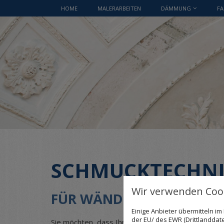
HOME
MALERARBEITEN
DÄMMUNG
FA
SCHMUCKTECHN
Wir verwenden Cook
FÜR WÄNDE, DIE EINE GE
Einige Anbieter übermitteln 
der EU/ des EWR (Drittlanddate
Sie möchten, dass Ihr Heim so individuell wie mö