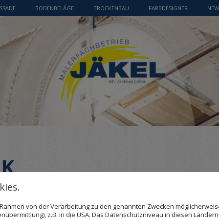
SSADE
BODENBELÄGE
TROCKENBAU
FARBDESIGNER
NEW
IK
ies.
SCHICHTE ERZÄHLEN
im Rahmen von der Verarbeitung zu den genannten Zwecken möglicherwei
nübermittlung), z.B. in die USA. Das Datenschutzniveau in diesen Ländern 
glich gestaltet ist, und dazu gehören natürlich auch schöne Wän