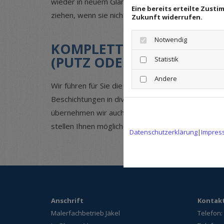
wieder in neuem Glanz erstrahlt und zusätzlich d
Eine bereits erteilte Zust
ziehen, wenn sie nicht in Stand gesetzt wird.
Zukunft widerrufen.
Notwendig
KOMPLETTE INSTANDSET
(PUTZ ODER BETON)
Statistik
Andere
Wir führen für Sie die komplette Instandsetzung 
Beschichtungen in diversen Strukturen Ihrer Wahl
übernehmen wir auch die Entsorgung alter, belast
stellen Ihnen mögliche Fassadensanierungen vor. V
Datenschutzerklärung
|
Impres
Anschrift
Kontak
Malerfachbetrieb Jäkel
Telefon: