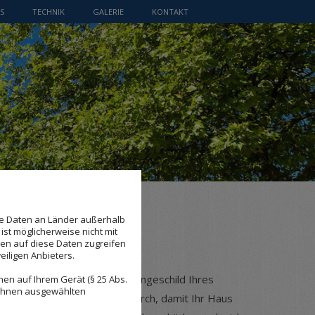
S
TECHNIK
GALERIE
KONTAKT
se Daten an Länder außerhalb
ist möglicherweise nicht mit
den auf diese Daten zugreifen
eiligen Anbieters.
lich ist die Fassade das Aushängeschild Ihres
en auf Ihrem Gerät (§ 25 Abs.
 Ihnen ausgewählten
adensanierungen aller Art durch, damit Ihr Haus