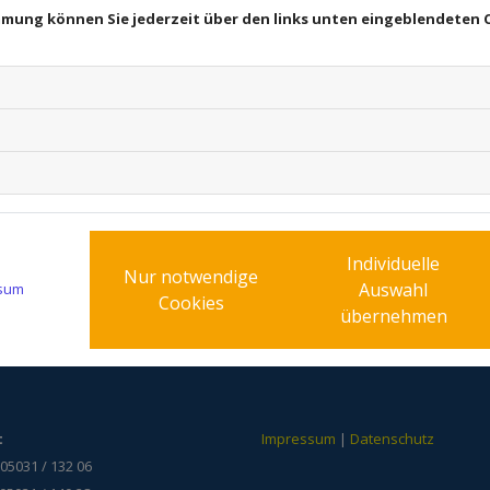
ie Substanz Ihrer Gebäude effektiv geschützt wird. Denn eine sch
immung können Sie jederzeit über den links unten eingeblendeten 
ZUNG UND BESCHICHTUNG ZERST
und Beschichtung zerstörter Oberflächen (Putz oder Beton) durch
 und lassen dadurch haltbare und strapazierfähige sowie optisch
eter (zum Beispiel durch Asbest) Fassadenverkleidungen für Sie.
Individuelle
Nur notwendige
ereinbaren Sie dazu einfach einen Termin mit uns.
Auswahl
sum
Cookies
übernehmen
t
Impressum
|
Datenschutz
 05031 / 132 06