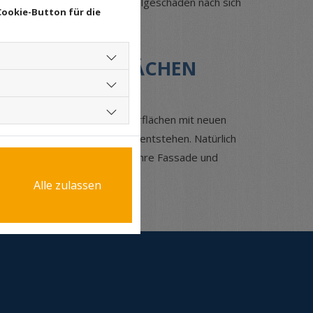
adhafte Fassade kann teure Folgeschäden nach sich
Cookie-Button für die
ÖRTER OBERFLÄCHEN
. Dabei versehen wir die Oberflächen mit neuen
 ansprechende neue Fassaden entstehen. Natürlich
 Gerne begutachten wir auch Ihre Fassade und
Alle zulassen